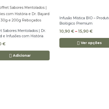
Infusão Mística BIO – Produt
Biológico Premium
et Sabores Mentolados | Dr.
10,90
€
–
15,90
€
d e Infusões com História
Ver opções
0
€
Adicionar