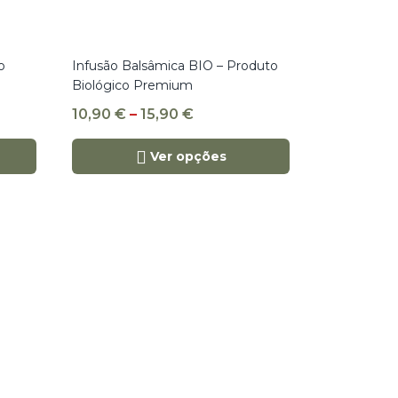
o
Infusão Balsâmica BIO – Produto
Biológico Premium
10,90
€
–
15,90
€
Ver opções