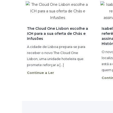
The Cloud One Lisbon escolhe a
Isabe
ICH para a sua oferta de Chás e
refer
Infusões
assin
Histór
A cidade de Lisboa prepara-se para
O novo
receber o novo The Cloud One
locali
Lisbon, uma unidade hoteleira que
está a
promete reforçar a [...]
quem p
Continue a Ler
Conti